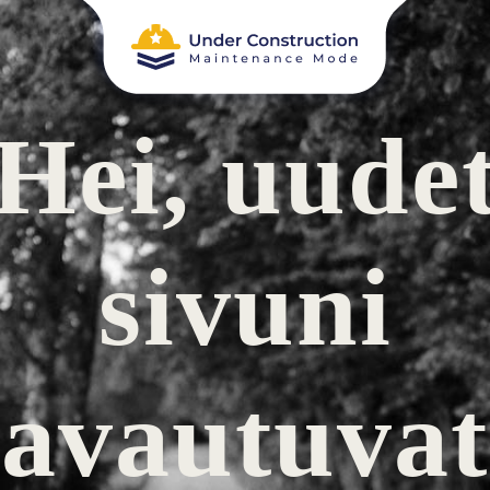
Hei, uude
sivuni
avautuvat