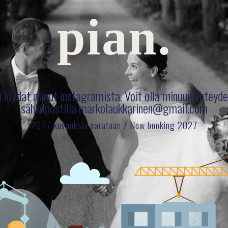
pian.
in löydät minut instagramista. Voit olla minuun yhtey
sähköpostilla markolaukkarinen@gmail.com
2027 kuvauksia varataan / Now booking 2027